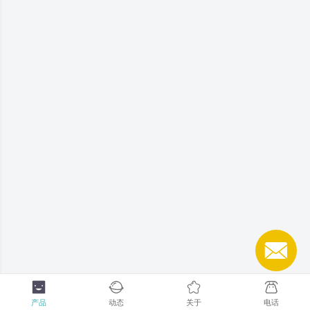
产品
动态
关于
电话