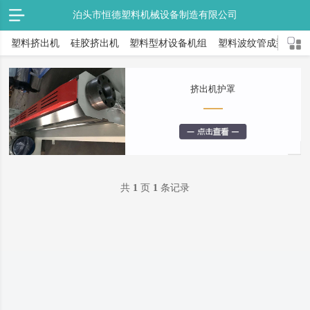
泊头市恒德塑料机械设备制造有限公司
塑料挤出机
硅胶挤出机
塑料型材设备机组
塑料波纹管成型机
塑料棒材生产机组
螺杆挤出机
橡胶挤出机
挤出模具
挤出机护罩
PA66门窗隔热条
缠绕机
配件系列
共
1
页
1
条记录