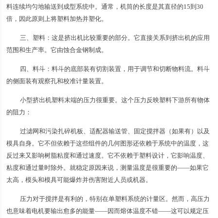
料连续均匀地输送到成型系统中。通常，机筒的长度是其直径的15到30
倍，因此原则上将塑料加热并塑化。
三、塑料：这是挤出机比较重要的部分。它直接关系到挤出机的应用
范围和生产率。它由蚀合金钢制成。
四、料斗：料斗的底部装有切割装置，用于调节和切断物料流。料斗
的侧面装有观察孔和校准计量装置。
小型挤出机塑料末端的压力很重要。这个压力反映塑料下游所有物体
的阻力：
过滤网和污染扎碎机板、适配器输送管、固定搅拌器（如果有）以及
模具自身。它不但依赖于这些组件的几何图形还依赖于系统中的温度，这
反过来又影响树脂粘度和通过速度。它不依赖于塑料设计，它影响温度、
粘度和通过量时除外。就稳定原因来说，测量温度是很重要的——如果它
太高，模头和模具可能爆炸并伤害附近人员或机器。
压力对于搅拌是有利的，特别在单塑料系统的计量区。然而，高压力
也意味着电机要输出愈多的能量——因而熔体温度不错——这可以规定压