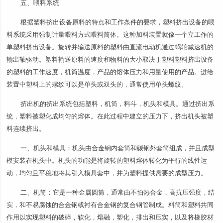
五、喂料系统
根据塑料挤出设备原料的特点和工作条件的要求，塑料挤出设备的喂
料系统采用强制计量喂料方式喂料筒体。这种加料装置就像一个立工作的
单塑料挤出设备。旋转并输送原料的塑料由直流电动机通过蜗轮减速机的
输出轴驱动。塑料输送原料的速度和物料的大小取决于塑料塑料挤出设备
的塑料的工作速度，机筒温度，产品的熔体压力和用量使用的产品。进给
装置中塑料上的螺纹可以是单头或双头的，通常使用单头螺纹。
挤出机的挤出系统包括塑料，机筒，料斗，机头和模具。通过挤出系
统，塑料被塑化成均匀的熔体。在此过程中建立的压力下，挤出机头被塑
料连续挤出。
一、机头和模具：机头由合金钢内套筒和碳钢外套筒组成，并且成型
模安装在机头中。机头的功能是将旋转的塑料熔体转化为平行的线性运
动，均匀且平稳地将其引入模具套中，并为塑料提供需要的成型压力。
二、机筒：它是一种金属圆筒，通常由不怕热合金，高抗压强度，结
实，和不易腐蚀的合金钢或衬有合金钢的复合钢管制成。料筒和塑料共同
作用以实现塑料的破碎，软化，熔融，塑化，排出和压实，以及将橡胶材