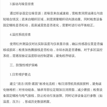
3.振动与噪音排查
通过听诊器定位噪音源：若噪音来自减速箱，需检查润滑油液位与齿
轮啮合情况；若来自螺杆区域，则需测量螺杆径向跳动量。同时检查设备
固定螺栓是否松动，底座减震垫是否老化，需要时进行动平衡校正。
4.温控系统排查
使用红外测温仪对比实际温度与仪表显示值，确认传感器位置是否偏
移或损坏；检查加热圈接线是否松动，冷却水路是否通畅。对于多区温控
系统，需逐段验证温度联动控制逻辑，避免程序错误。
三、防预性维护策略
1.日常维护要点
建立“清洁-润滑-紧固”标准化流程：每日清理机筒残留胶料，避免碳
化物堆积；对传动链条、轴承等部位定期加注润滑脂，减少磨损；检查设
备固定螺栓与电气接线，防止松动引发故障。同时记录设备运行参数（如
温度、压力），形成历史数据档案。