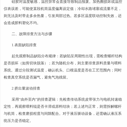
硅胶对温度敏感，温控异常会直接导致制品报废。加热圈损坏或温控
仪表误差，可能使某段机筒温度偏离设定值；冷却水路堵塞或流量不足，
则无法及时带走多余热量，引发局部过热。若多区温度联动控制失效，还
会造成胶料塑化不均。
二、故障排查方法与步骤
1.表面缺陷排查
起先观察制品缺陷分布规律：若缺陷呈周期性出现，需检查螺杆结构
是否损坏（如剪切块脱落）；若为随机分布，则主要排查原料质量与喂料
系统。通过分段测试温度，确认机头、口模温度是否在工艺范围内；同时
检查真空系统是否漏气，避免气泡残留。
2.挤出量波动排查
采用“由外至内”的排查逻辑：先检查传动系统皮带张力与电机转速稳
定性，再观察喂料辊是否卡滞或原料结块；若上述均正常，则需拆解螺杆
与机筒，检查磨损程度与间隙配合。对于液压驱动设备，还需确认液压系
统压力是否稳定。