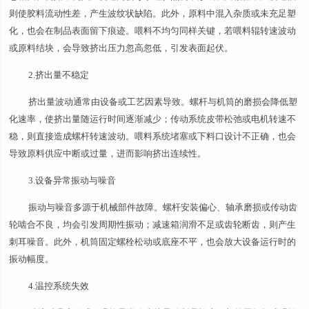
则使胶料流动性差，产生波纹状缺陷。此外，原料中混入杂质或未充足塑
化，也会在制品表面留下痕迹。喂料不均匀同样关键，若喂料辊转速波动
或原料结块，会导致挤出压力忽高忽低，引发表面起伏。
2.挤出量不稳定
挤出量波动通常由设备或工艺因素导致。螺杆与机筒的磨损会降低塑
化速率，使挤出量随运行时间逐渐减少；传动系统皮带松弛或电机转速不
稳，则直接造成螺杆转速波动。喂料系统堵塞或下料口设计不正确，也会
导致原料供应中断或过量，进而影响挤出连续性。
3.设备异常振动与噪音
振动与噪音多源于机械部件故障。螺杆安装偏心、轴承磨损或传动齿
轮啮合不良，均会引发周期性振动；减速箱润滑不足或齿轮断齿，则产生
刺耳噪音。此外，机筒固定螺栓松动或底座不平，也会放大设备运行时的
振动幅度。
4.温控系统失效