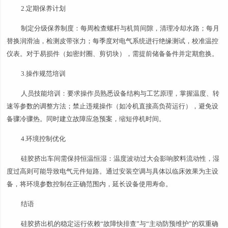
2.定期保养计划
制定分级保养制度：每周检查螺杆与机筒间隙，清理冷却水路；每月
替换润滑油，检测皮带张力；每季度对电气系统进行绝缘测试，校准温控
仪表。对于易损件（如密封圈、剪切块），需提前储备备件并定期愈换。
3.操作规范培训
人员技能培训：要求操作员熟悉设备结构与工艺原理，掌握温度、转
速等参数的调整方法；禁止违规操作（如冷机直接高负荷运行），避免设
备骤冷骤热。同时建立故障应急预案，缩短停机时间。
4.环境控制优化
硅胶挤出车间需保持恒温恒湿：温度波动过大会影响胶料流动性，湿
度过高则可能导致电气元件短路。通过安装空调与具体以临床效果为主设
备，将环境参数控制在正确范围内，延长设备使用寿命。
结语
硅胶挤出机的稳定运行依赖“故障快排查”与“主动防预维护”的双重确