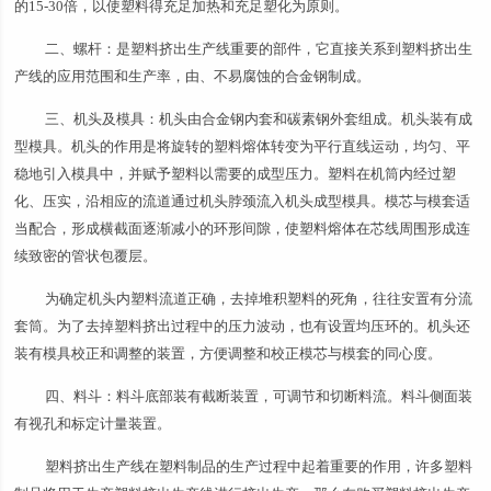
的15-30倍，以使塑料得充足加热和充足塑化为原则。
二、螺杆：是塑料挤出生产线重要的部件，它直接关系到塑料挤出生
产线的应用范围和生产率，由、不易腐蚀的合金钢制成。
三、机头及模具：机头由合金钢内套和碳素钢外套组成。机头装有成
型模具。机头的作用是将旋转的塑料熔体转变为平行直线运动，均匀、平
稳地引入模具中，并赋予塑料以需要的成型压力。塑料在机筒内经过塑
化、压实，沿相应的流道通过机头脖颈流入机头成型模具。模芯与模套适
当配合，形成横截面逐渐减小的环形间隙，使塑料熔体在芯线周围形成连
续致密的管状包覆层。
为确定机头内塑料流道正确，去掉堆积塑料的死角，往往安置有分流
套筒。为了去掉塑料挤出过程中的压力波动，也有设置均压环的。机头还
装有模具校正和调整的装置，方便调整和校正模芯与模套的同心度。
四、料斗：料斗底部装有截断装置，可调节和切断料流。料斗侧面装
有视孔和标定计量装置。
塑料挤出生产线在塑料制品的生产过程中起着重要的作用，许多塑料