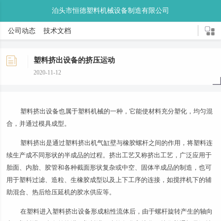
泊头市恒德塑料机械设备制造有限公司
公司动态
技术文档
塑料挤出设备的挤压运动
2020-11-12
塑料挤出设备也属于塑料机械的一种，它能使材料充分塑化，均匀混
合，并通过模具成型。
塑料挤出是通过塑料挤出机气缸壁与橡胶螺杆之间的作用，将塑料连
续生产成不同形状的半成品的过程。挤出工艺又称挤出工艺，广泛应用于
胎面、内胎、胶管和各种截面形状复杂或中空、固体半成品的制造，也可
用于塑料过滤、造粒、生橡胶成型以及上下工序的连接，如搅拌机下的辅
助混合、热后给压延机的胶水供应等。
在塑料进入塑料挤出设备形成粘性流体后，由于螺杆旋转产生的轴向