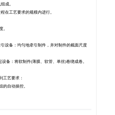
机组成。
进程在工艺要求的规模内进行。
度。
牵引设备：均匀地牵引制件，并对制件的截面尺度
起设备：将软制件(薄膜、软管、单丝)卷绕成卷。
到工艺要求：
组的自动操控。