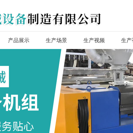
产品展示
生产场景
生产视频
生产