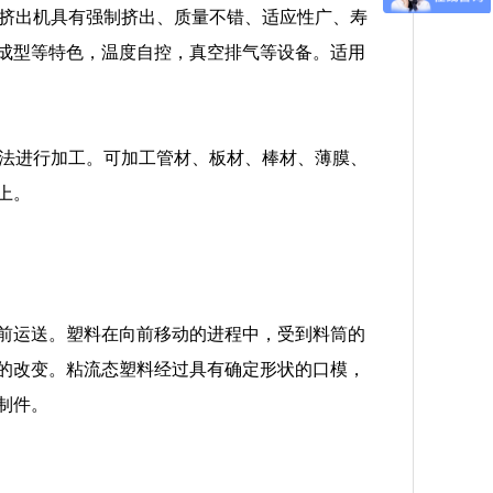
杆挤出机具有强制挤出、质量不错、适应性广、寿
成型等特色，温度自控，真空排气等设备。适用
出法进行加工。可加工管材、板材、棒材、薄膜、
上。
前运送。塑料在向前移动的进程中，受到料筒的
的改变。粘流态塑料经过具有确定形状的口模，
制件。