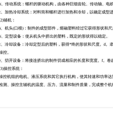
b、传动系统：螺杆的驱动机构，由各种巨细齿轮、传动轴、电
c、加热冷却系统：对料筒和螺杆进行加热和冷却，以确定成型
(2)辅机：
a、机头(口模)：制件的成型部件，熔融塑料经过它获得形状和尺
b、定型设备：使从机头中挤出的塑料，既定的形状得以稳定。
c、冷却设备：冷却定型后的塑料，获得*终的形状和尺度。d。
操控。
e、切开设备：将接连挤出的制件切成相应的长度和宽度。f。卷
(3)操控系统：
操控机组的电机、液压系统和其它执行机构，使其转速和功率达
检测、操控主辅机的温度、压力、流量和制件质量，完成整个机