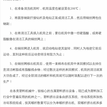
1、在准备清洗机筒时，机筒温度也被设置在200℃；
2、将圆形钢刷拧接钻杆及电钻正装成清洁工具，然后用铜丝网包住
钢刷；
3、在将清洁工具插入机筒之前，要往机筒中撒一些硬脂酸，或将硬
脂酸撒在清洁工具的铜丝网上；
4、在铜丝网进入机筒，就启动电钻使其旋转，同时人为地使它前后
运动，直到这种前后运动变得没有阻力为止；
5、在铜丝网移出机筒后，使用一束棉布在机筒中来回擦拭以去掉任
意清洁树脂或有脂酸残余物；经过数次这样的来回擦拭，机筒的清洁就算
大功告成了。经过全部清洁的螺杆和机筒就可以随时装配以进行下一次的
生产！
在各类塑料机械中，较核心的当属塑料挤出设备，现已成为塑料加工
行业中普遍应用的机种之一。塑料挤出设备由挤压系统、传动系统和加热
冷却系统组成，按其螺杆数量可以分为单螺杆挤出机、双螺杆挤出机和多