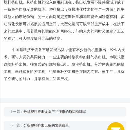
螺杆挤出机。从挤出机的投入使用到现在，挤出机发展不慢并逐渐形成了
一条符合自身发展的轨迹。塑料挤出设备模块化技术化生产一方面可以争
取愈大的市场份额，另一方面对确定整期质量和加速资金周转都有利，多
功能化发展可以拓展其适用空间，大型化发展可以降低生产成本，在接下
来的发展中，需着重将其职能化和网络化，节约人力的同时又确定了工艺
的稳定，可大幅度提升产品的精度。
中国塑料挤出设备市场发展迅猛，也有不少新的机型推出，经业内技
术、研讨人员的共同努力，一些主要的特别机种如排气挤出机、串联式磨
盘螺杆挤出机、往复式销钉螺杆挤出机、发泡挤出机、带熔体齿轮泵的挤
出机、串联式多阶挤出机、行星螺杆挤出机等在国内均有厂家生产，具备
了立研讨的能力，并享有自主知识产权。
上一篇：
分析塑料挤出设备产品变形的原因有哪些
下一篇：
分析塑料挤出设备的发展前景